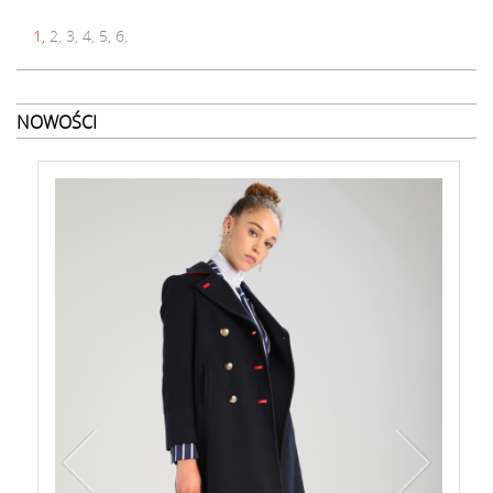
1,
2,
3,
4,
5,
6,
NOWOŚCI