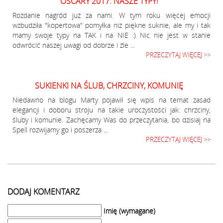
OSCARY 2017. NASZE TYPY!
Rozdanie nagród już za nami. W tym roku więcej emocji
wzbudziła "kopertowa" pomyłka niż piękne suknie, ale my i tak
mamy swoje typy na TAK i na NIE :) Nic nie jest w stanie
odwrócić naszej uwagi od dobrze i źle ...
PRZECZYTAJ WIĘCEJ >>
SUKIENKI NA ŚLUB, CHRZCINY, KOMUNIĘ
Niedawno na blogu Marty pojawił się wpis na temat zasad
elegancji i doboru stroju na takie uroczystości jak: chrzciny,
śluby i komunie. Zachęcamy Was do przeczytania, bo dzisiaj na
Spell rozwijamy go i poszerza ...
PRZECZYTAJ WIĘCEJ >>
DODAJ KOMENTARZ
Imię (wymagane)