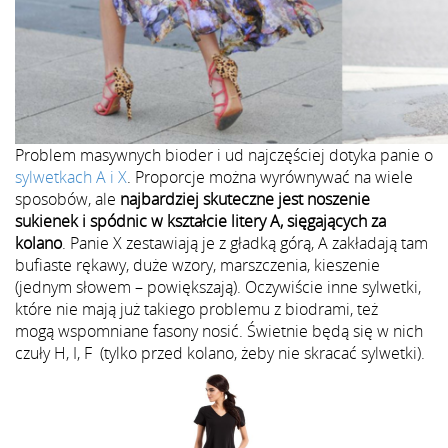
Problem masywnych bioder i ud najczęściej dotyka panie o
sylwetkach A i X
. Proporcje można wyrównywać na wiele
sposobów, ale
najbardziej skuteczne jest noszenie
sukienek i spódnic w kształcie litery A, sięgających za
kolano
. Panie X zestawiają je z gładką górą, A zakładają tam
bufiaste rękawy, duże wzory, marszczenia, kieszenie
(jednym słowem – powiększają). Oczywiście inne sylwetki,
które nie mają już takiego problemu z biodrami, też
mogą wspomniane fasony nosić. Świetnie będą się w nich
czuły H, I, F (tylko przed kolano, żeby nie skracać sylwetki).